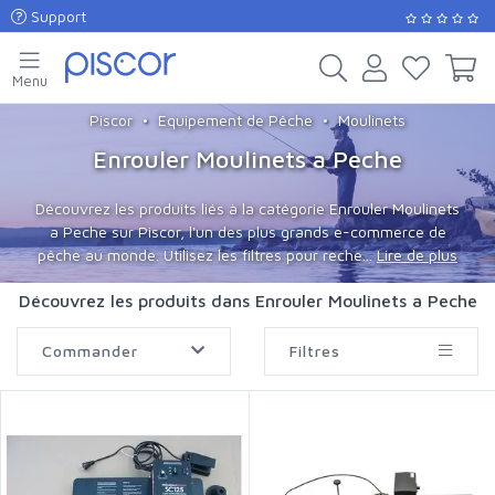
Support
Menu
Piscor
Equipement de Pêche
Moulinets
Enrouler Moulinets a Peche
Découvrez les produits liés à la catégorie Enrouler Moulinets
a Peche sur Piscor, l'un des plus grands e-commerce de
pêche au monde. Utilisez les filtres pour reche...
Lire de plus
Découvrez les produits dans Enrouler Moulinets a Peche
Commander
Filtres