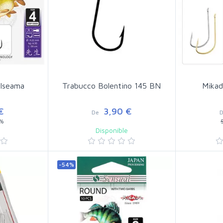
 Iseama
Trabucco Bolentino 145 BN
Mikad
€
3,90 €
De
%
e
Disponible
-54%