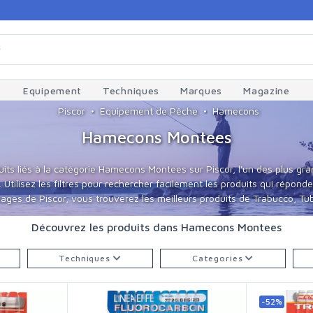
Equipement
Techniques
Marques
Magazine
Piscor
Equipement de Pêche
Hamecons
Hamecons Montees
its liés à la catégorie Hamecons Montees sur Piscor, l'un des plus 
tilisez les filtres pour rechercher facilement les produits qui répond
ages de Piscor, vous trouverez les meilleurs produits de Trabucco, Tube
Découvrez les produits dans Hamecons Montees
Techniques
Categories
-52%