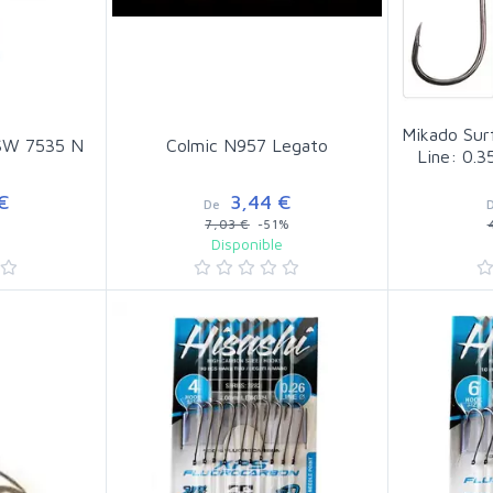
Mikado Surf
 SW 7535 N
Colmic N957 Legato
Line: 0.
€
3,44 €
De
7,03 €
-51%
e
Disponible