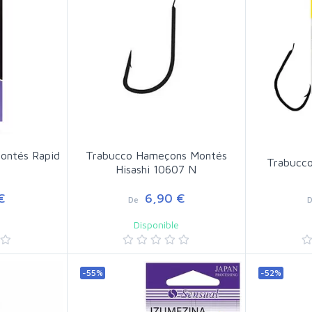
ontés Rapid
Trabucco Hameçons Montés
Trabucco
Hisashi 10607 N
€
6,90 €
De
e
Disponible
-55%
-52%