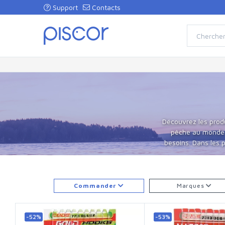
Support
Contacts
Découvrez les produ
pêche au monde. U
besoins. Dans les p
Commander
Marques
-52%
-53%