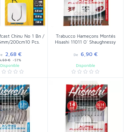
cast Chinu No 1 Bn /
Trabucco Hameçons Montés
35mm/200cm10 Pcs.
Hisashi 11011 O´ Shaughnessy
2,68 €
6,90 €
De
De
4,59 €
-51%
Disponible
Disponible