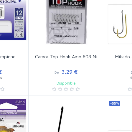
ampione
Camor Top Hook Amo 608 Ni
Mikado 
€
3,29 €
De
%
e
Disponible
-55%