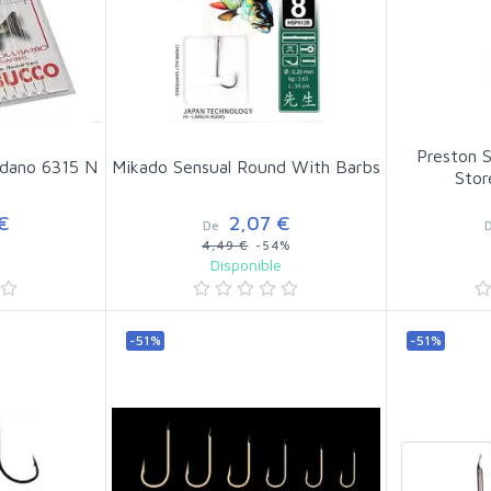
Preston 
edano 6315 N
Mikado Sensual Round With Barbs
Stor
€
2,07 €
De
4,49 €
-54%
e
Disponible
-51%
-51%