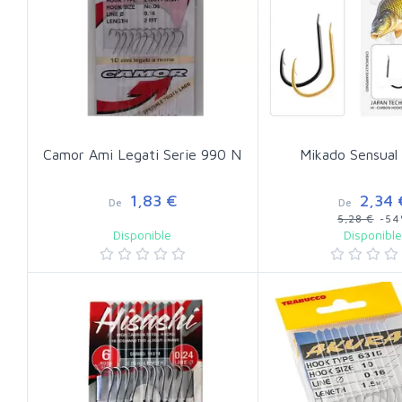
Camor Ami Legati Serie 990 N
Mikado Sensual
1,83 €
2,34 
De
De
5,28 €
-54
Disponible
Disponibl