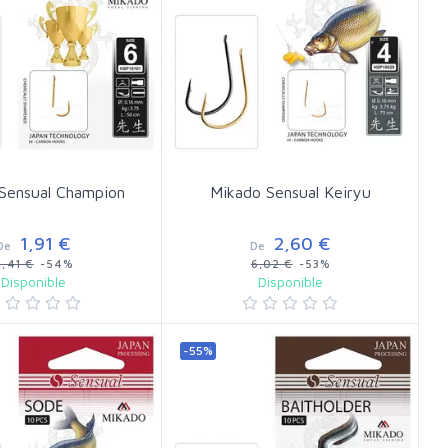
Sensual Champion
Mikado Sensual Keiryu
1,91 €
2,60 €
De
De
5,41 €
-54%
6,02 €
-53%
Disponible
Disponible
-55%