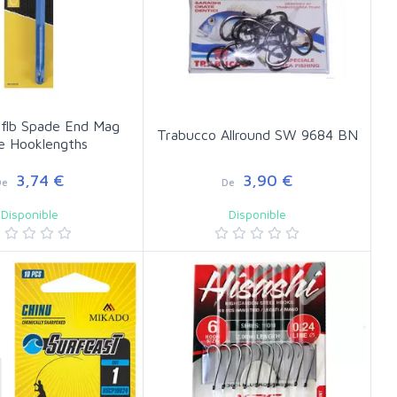
Sflb Spade End Mag
Trabucco Allround SW 9684 BN
e Hooklengths
3,74 €
3,90 €
De
De
Disponible
Disponible