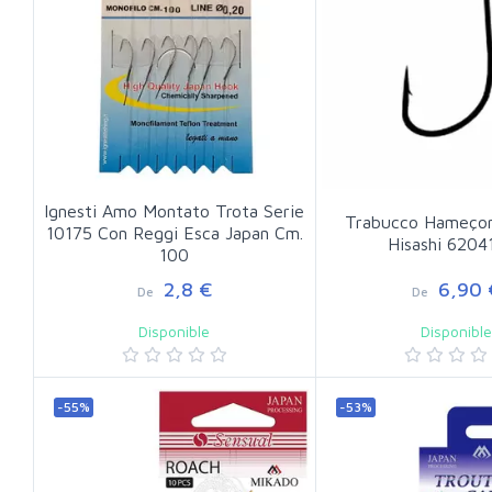
Ignesti Amo Montato Trota Serie
Trabucco Hameço
10175 Con Reggi Esca Japan Cm.
Hisashi 6204
100
2,8 €
6,90 
De
De
Disponible
Disponibl
-55%
-53%