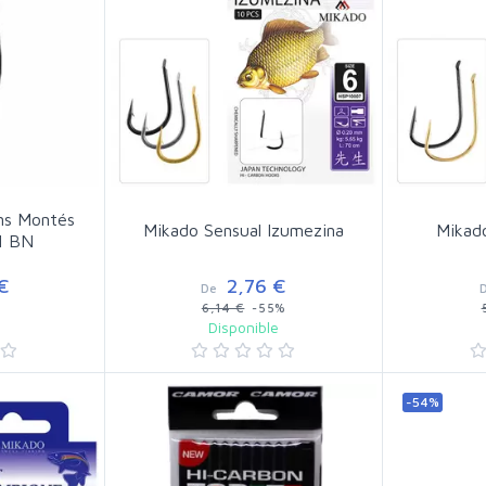
ns Montés
Mikado Sensual Izumezina
Mikado
1 BN
€
2,76 €
De
6,14 €
-55%
e
Disponible
-54%