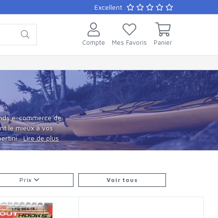
Excellent
Compte
Mes Favoris
Panier
grands e-commerce de
ent le mieux à vos
rtini...
Lire de plus
Prix
Voir tous