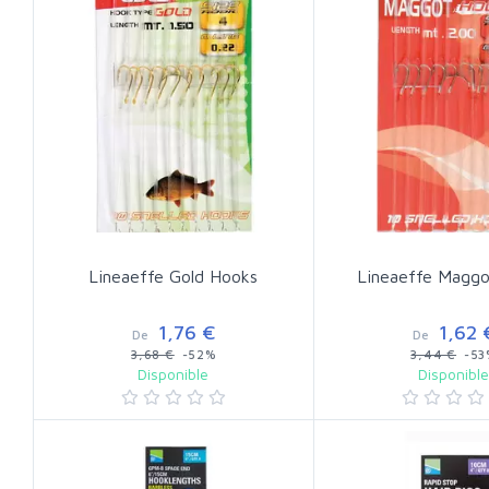
Lineaeffe Gold Hooks
Lineaeffe Magg
1,76 €
1,62 
De
De
3,68 €
-52%
3,44 €
-53
Disponible
Disponibl