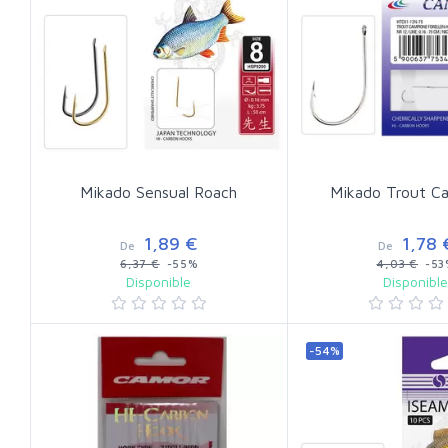
Mikado Sensual Roach
Mikado Trout C
1,89 €
1,78 
De
De
6,37 €
-55%
4,03 €
-53
Disponible
Disponibl
-54%