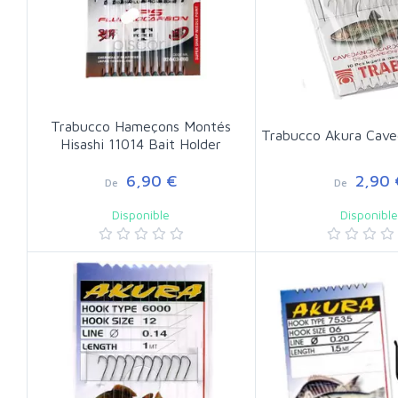
Trabucco Hameçons Montés
Trabucco Akura Cav
Hisashi 11014 Bait Holder
6,90 €
2,90 
De
De
Disponible
Disponibl