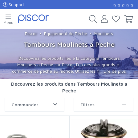
Support
Menu
Piscor
Equipement de Pêche
Moulinets
Tambours Moulinets a Peche
Découvrez les produits liés à la catégorie Tambours
Moulinets a Peche sur Piscor, l'un des plus grands e-
commerce de pêche au monde. Utilisez les fi...
Lire de plus
Découvrez les produits dans Tambours Moulinets a
Peche
Commander
Filtres