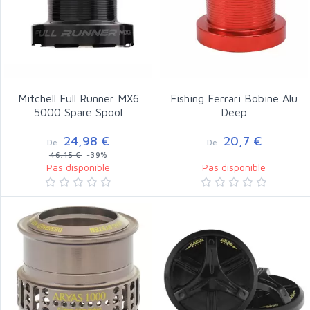
Mitchell Full Runner MX6
Fishing Ferrari Bobine Alu
5000 Spare Spool
Deep
24,98 €
20,7 €
De
De
46,15 €
-39%
Pas disponible
Pas disponible