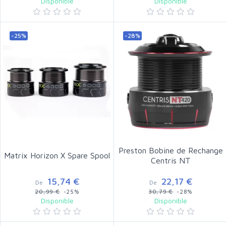
Disponible
Disponible
-25%
-28%
Preston Bobine de Rechange
Matrix Horizon X Spare Spool
Centris NT
15,74 €
22,17 €
De
De
20,99 €
-25%
30,79 €
-28%
Disponible
Disponible