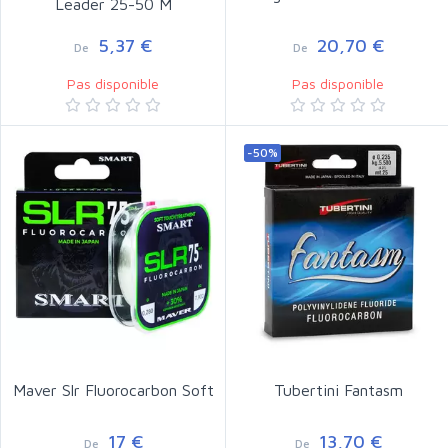
Leader 25-50 M
5,37 €
20,70 €
De
De
Pas disponible
Pas disponible
-50%
Maver Slr Fluorocarbon Soft
Tubertini Fantasm
17 €
13,70 €
De
De