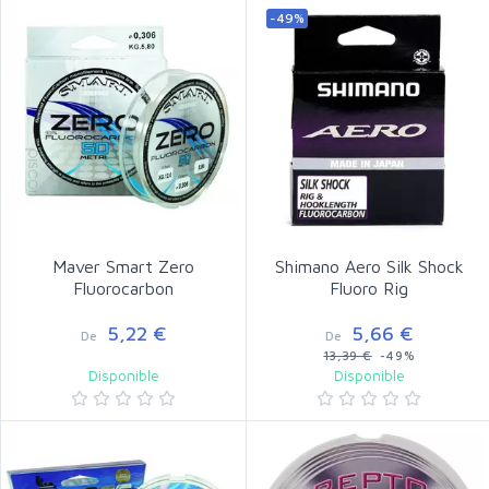
-49%
Maver Smart Zero
Shimano Aero Silk Shock
Fluorocarbon
Fluoro Rig
5,22 €
5,66 €
De
De
13,39 €
-49%
Disponible
Disponible