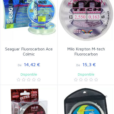
Seaguar Fluorocarbon Ace
Milo Krepton M-tech
Colmic
Fluorocarbon
14,42 €
15,3 €
De
De
Disponible
Disponible