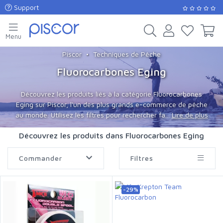
Support
Menu
Piscor
Techniques de Pêche
Fluorocarbones Eging
Découvrez les produits liés à la catégorie Fluorocarbones
Eging sur Piscor, l'un des plus grands e-commerce de pêche
au monde. Utilisez les filtres pour rechercher fa...
Lire de plus
Découvrez les produits dans Fluorocarbones Eging
Commander
Filtres
-29%