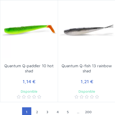
Quantum Q-paddler 10 hot
Quantum Q-fish 13 rainbow
shad
shad
1,14 €
1,21 €
Disponible
Disponible
1
2
3
4
5
...
200