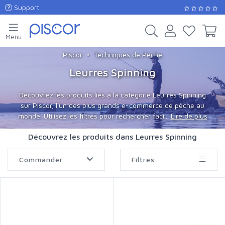
Support
Menu
Piscor
Techniques de Pêche
Leurres Spinning
Découvrez les produits liés à la catégorie Leurres Spinning
sur Piscor, l'un des plus grands e-commerce de pêche au
monde. Utilisez les filtres pour rechercher faci...
Lire de plus
Découvrez les produits dans Leurres Spinning
Commander
Filtres