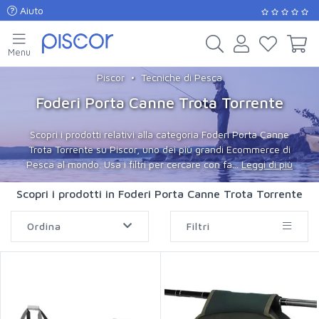
Aiuto
Menu
Piscor
Tecniche di Pesca
Foderi Porta Canne Trota Torrente
Scopri i prodotti relativi alla categoria Foderi Porta Canne
Trota Torrente su Piscor, uno dei più grandi Ecommerce di
Pesca al mondo. Usa i filtri per cercare con fa...
Leggi di più
Scopri i prodotti in Foderi Porta Canne Trota Torrente
Ordina
Filtri