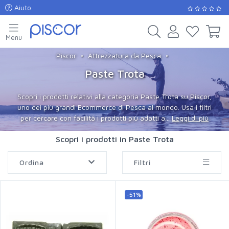
Aiuto
Menu
Piscor
Attrezzatura da Pesca
Paste Trota
Scopri i prodotti relativi alla categoria Paste Trota su Piscor,
uno dei più grandi Ecommerce di Pesca al mondo. Usa i filtri
per cercare con facilità i prodotti più adatti a...
Leggi di più
Scopri i prodotti in Paste Trota
Ordina
Filtri
-51%