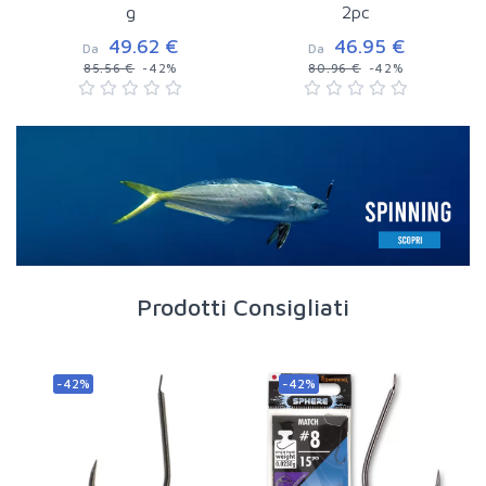
g
2pc
49.62 €
46.95 €
Da
Da
85.56 €
-42%
80.96 €
-42%
Prodotti Consigliati
-42%
-42%