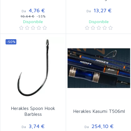
4,76 €
13,27 €
Da
Da
10,64 €
-55%
Disponibile
Disponibile
-50%
Herakles Spoon Hook
Herakles Kasumi T506ml
Barbless
3,74 €
254,10 €
Da
Da