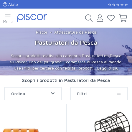
Aiuto
Menu
Piscor
Attrezzatura da Pesca
Pasturatori da Pesca
Scopri i prodotti relativi alla categoria Pasturatori da Pesca
su Piscor, uno dei più grandi Ecommerce di Pesca al mondo.
Usa i filtri per cercare con facilità i prodotti...
Leggi di più
Scopri i prodotti in Pasturatori da Pesca
Ordina
Filtri