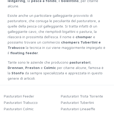
ledgering
, la
pesca a fondo
, il
bolentino
, per citarne
alcune.
Esiste anche un particolare galleggiante provvisto di
pasturatore, che coniuga le peculiarità del pasturatore, a
quelle della pesca col galleggiante. Si tratta infatti di un
galleggiante cavo, che riempitodi bigattini o pastura, la
rilascerà in prossimità dell'esca. Il nome è
chomper
e
possiamo trovare un commercio
chompers Tubertini e
Trabucco
la tecnica in cui viene maggiormente impiegato è
il
floating feeder
.
Tante sono le aziende che producono
pasturatori
,
Drennan
,
Preston
e
Colmic
per citarne alcune, famosa è
la
Stonfo
da sempre specializzata e apprezzata in questo
genere di articoli.
Pasturatori Feeder
Pasturatori Trota Torrente
Pasturatori Trabucco
Pasturatori Tubertini
Pasturatori Colmic
Pasturatori Lineaeffe