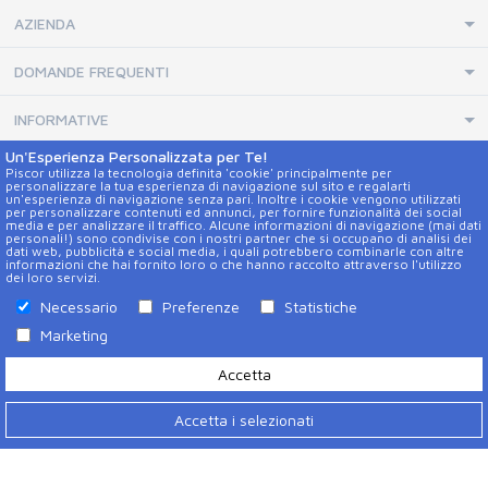
AZIENDA
DOMANDE FREQUENTI
INFORMATIVE
Un'Esperienza Personalizzata per Te!
Piscor utilizza la tecnologia definita 'cookie' principalmente per
CONTATTI E SOCIAL
personalizzare la tua esperienza di navigazione sul sito e regalarti
un'esperienza di navigazione senza pari. Inoltre i cookie vengono utilizzati
Aiuto
per personalizzare contenuti ed annunci, per fornire funzionalità dei social
media e per analizzare il traffico. Alcune informazioni di navigazione (mai dati
personali!) sono condivise con i nostri partner che si occupano di analisi dei
dati web, pubblicità e social media, i quali potrebbero combinarle con altre
Contatti
informazioni che hai fornito loro o che hanno raccolto attraverso l'utilizzo
dei loro servizi.
Necessario
Preferenze
Statistiche
Marketing
Accetta
Accetta i selezionati