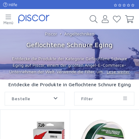
Hilfe
Menü
Piscor
Angeltechniken
Geflochtene Schnure Eging
Entdecke die Produkte der Kategorie Geflochtene Schnure
Eging auf Piscor, einem der größten Angel-E-Commerce-
Unternehmen der Welt. Verwende die Filter, um...
Lese weiter
Entdecke die Produkte in Geflochtene Schnure Eging
Bestelle
Filter