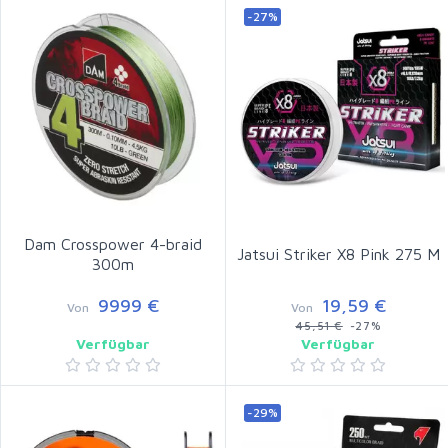
-27%
Dam Crosspower 4-braid
Jatsui Striker X8 Pink 275 M
300m
9999 €
19,59 €
Von
Von
45,51 €
-27%
Verfügbar
Verfügbar
-29%