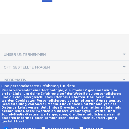
UNSER UNTERNEHMEN
OFT GESTELLTE FRAGEN
INFORMATIV
Eine personalieserte Erfahrung für dich!
Piscor verwendet eine Technologie, die 'Cookies' genannt wird, in
erster Linie, um deine Erfahrung auf der Website zu personalisieren
KONTAKTE UND SOCIAL NETWORKS
und dir ein unvergleichliches Erlebnis zu bieten. Darüber hinaus
werden Cookies zur Personalisierung von Inhalten und Anzeigen, zur
Hilfe
Bereitstellung von Social-Media-Funktionen und zur Analyse des
Datenverkehrs verwendet. Einige Browsing-Informationen (niemals
persönliche Daten!) werden an unsere Webanalyse-, Werbe- und
Social-Media-Partner weitergegeben, die diese möglicherweise mit
Kontakte
anderen Informationen kombinieren, die du ihnen zur Verfügung
gestellt hast
Erforderlich
Präferenzen
Statistik