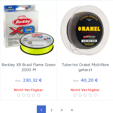
Berkley X9 Braid Flame Green
Tubertini Orakel Multifibre
2000 M
geharzt
230,32 €
40,20 €
Von
Von
Nicht Verfügbar
Nicht Verfügbar
1
2
3
4