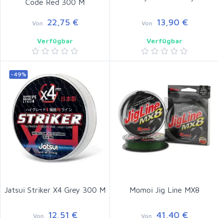
Code Red 300 M
22,75 €
13,90 €
Von
Von
Verfügbar
Verfügbar
-49%
Jatsui Striker X4 Grey 300 M
Momoi Jig Line MX8
12,51 €
41,40 €
Von
Von