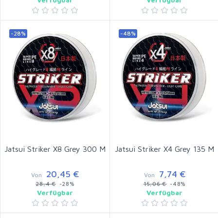
-28%
-48%
Jatsui Striker X8 Grey 300 M
Jatsui Striker X4 Grey 135 M
20,45 €
7,74 €
Von
Von
28,4 €
-28%
15,06 €
-48%
Verfügbar
Verfügbar