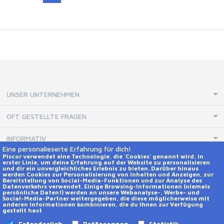
UNSER UNTERNEHMEN
OFT GESTELLTE FRAGEN
INFORMATIV
Eine personalieserte Erfahrung für dich!
Piscor verwendet eine Technologie, die 'Cookies' genannt wird, in
erster Linie, um deine Erfahrung auf der Website zu personalisieren
KONTAKTE UND SOCIAL NETWORKS
und dir ein unvergleichliches Erlebnis zu bieten. Darüber hinaus
werden Cookies zur Personalisierung von Inhalten und Anzeigen, zur
Hilfe
Bereitstellung von Social-Media-Funktionen und zur Analyse des
Datenverkehrs verwendet. Einige Browsing-Informationen (niemals
persönliche Daten!) werden an unsere Webanalyse-, Werbe- und
Social-Media-Partner weitergegeben, die diese möglicherweise mit
Kontakte
anderen Informationen kombinieren, die du ihnen zur Verfügung
gestellt hast
Erforderlich
Präferenzen
Statistik