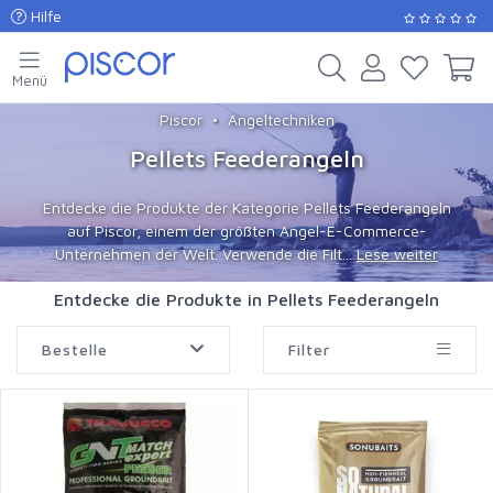
Hilfe
Menü
Piscor
Angeltechniken
Pellets Feederangeln
Entdecke die Produkte der Kategorie Pellets Feederangeln
auf Piscor, einem der größten Angel-E-Commerce-
Unternehmen der Welt. Verwende die Filt...
Lese weiter
Entdecke die Produkte in Pellets Feederangeln
Bestelle
Filter