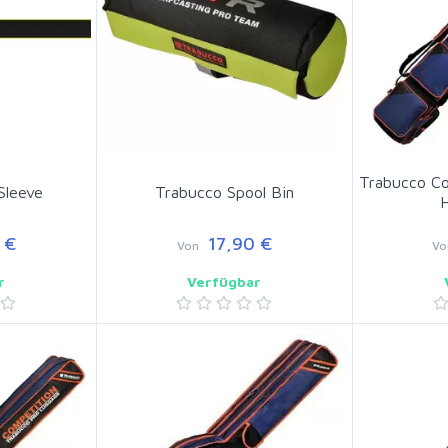
Trabucco Co
Sleeve
Trabucco Spool Bin
H
 €
17,90 €
Von
Vo
r
Verfügbar