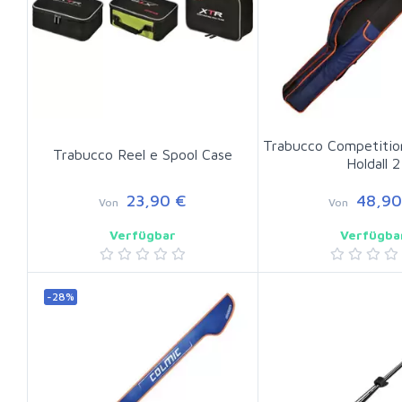
Trabucco Competitio
Trabucco Reel e Spool Case
Holdall 2
23,90 €
48,90
Von
Von
Verfügbar
Verfügba
-28%