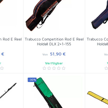
n Rod E Reel
Trabucco Competition Rod E Reel
Trabucco Co
Holdall DLX 2+1-155
Holdal
 €
51,90 €
Von
Vo
r
Verfügbar
-30%