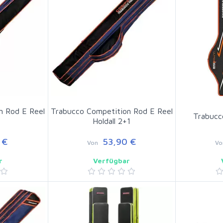
n Rod E Reel
Trabucco Competition Rod E Reel
Trabucc
Holdall 2+1
 €
53,90 €
Von
Vo
r
Verfügbar