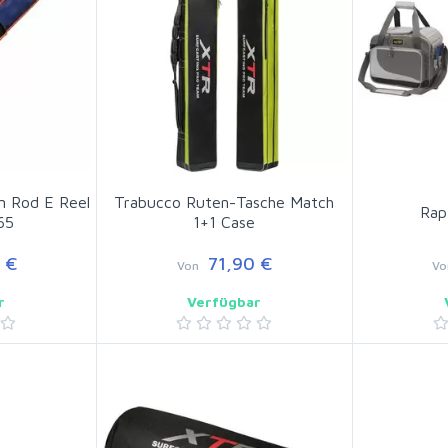
n Rod E Reel
Trabucco Ruten-Tasche Match
Rap
65
1+1 Case
 €
71,90 €
Von
Vo
r
Verfügbar