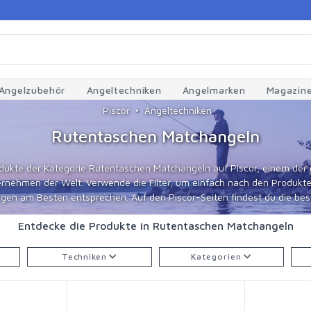
Angelzubehör
Angeltechniken
Angelmarken
Magazin
Piscor
Angeltechniken
Rutentaschen Matchangeln
dukte der Kategorie Rutentaschen Matchangeln auf Piscor, einem der
ehmen der Welt. Verwende die Filter, um einfach nach den Produkte
gen am Besten entsprechen. Auf den Piscor-Seiten findest du die best
Entdecke die Produkte in Rutentaschen Matchangeln
Techniken
Kategorien