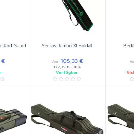
ic Rod Guard
Sensas Jumbo Xl Holdall
Berk
 €
105,33 €
Von
V
172,15 €
-30%
r
Verfügbar
Nic