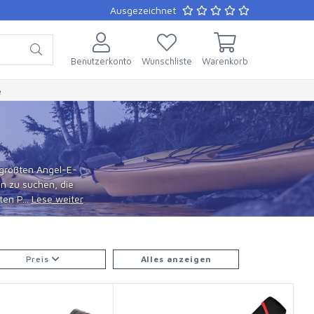
Ausgezeichnet
Benutzerkonto
Wunschliste
Warenkorb
e
 größten Angel-E-
n zu suchen, die
en P...
Lese weiter
Preis
Alles anzeigen