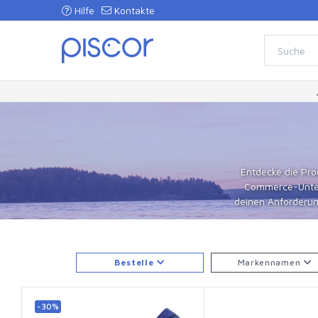
Hilfe
Kontakte
Entdecke die Pro
Commerce-Untern
deinen Anforderun
Bestelle
Markennamen
-30%