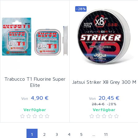
-28%
Trabucco T1 Fluorine Super
Jatsui Striker X8 Grey 300 M
Elite
4,90 €
20,45 €
Von
Von
28,4 €
-28%
Verfügbar
Verfügbar
1
2
3
4
5
...
11