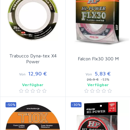
Trabucco Dyna-tex X4
Falcon Flx30 300 M
Power
12,90 €
5,83 €
Von
Von
20,9 €
-53%
Verfügbar
Verfügbar
-50%
-30%