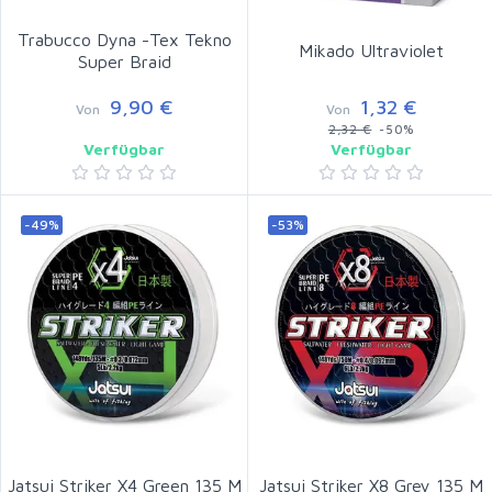
Trabucco Dyna -Tex Tekno
Mikado Ultraviolet
Super Braid
9,90 €
1,32 €
Von
Von
2,32 €
-50%
Verfügbar
Verfügbar
-49%
-53%
Jatsui Striker X4 Green 135 M
Jatsui Striker X8 Grey 135 M