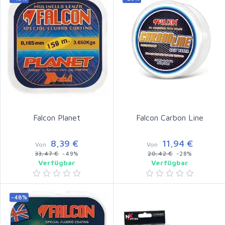
Falcon Planet
Falcon Carbon Line
8,39 €
11,94 €
Von
Von
33,47 €
-49%
20,42 €
-28%
Verfügbar
Verfügbar
-48%