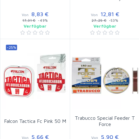
8,83 €
12,81 €
Von
Von
17,31 €
-49%
27,25 €
-53%
Verfügbar
Verfügbar
-25%
Trabucco Special Feeder T
Falcon Tactica Fc Pink 50 M
Force
5,66 €
5,90 €
Von
Von