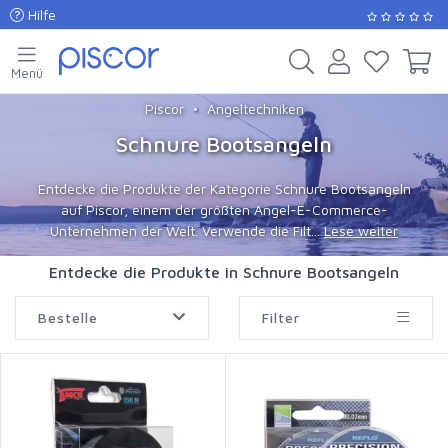
Hilfe
Menü
Piscor
Angeltechniken
Schnure Bootsangeln
Entdecke die Produkte der Kategorie Schnure Bootsangeln
auf Piscor, einem der größten Angel-E-Commerce-
Unternehmen der Welt. Verwende die Filt...
Lese weiter
Entdecke die Produkte in Schnure Bootsangeln
Bestelle
Filter