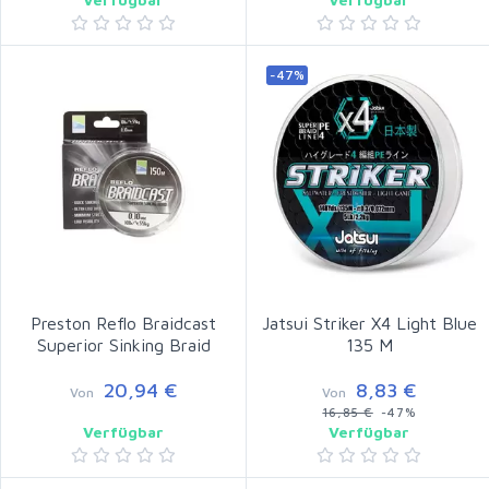
-47%
Preston Reflo Braidcast
Jatsui Striker X4 Light Blue
Superior Sinking Braid
135 M
20,94 €
8,83 €
Von
Von
16,85 €
-47%
Verfügbar
Verfügbar