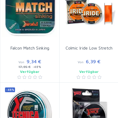
Falcon Match Sinking
Colmic Iride Low Stretch
9,34 €
6,39 €
Von
Von
17,95 €
-48%
Verfügbar
Verfügbar
-48%