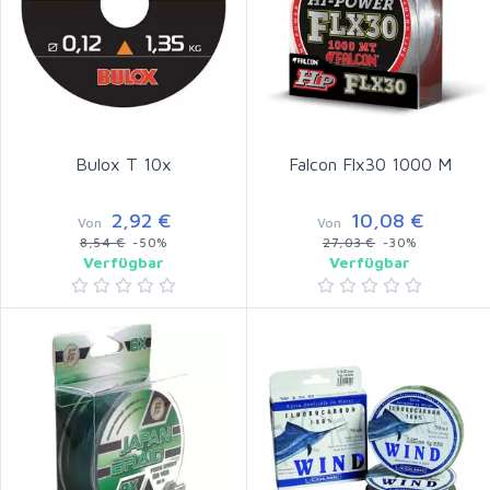
Bulox T 10x
Falcon Flx30 1000 M
2,92 €
10,08 €
Von
Von
8,54 €
-50%
27,03 €
-30%
Verfügbar
Verfügbar