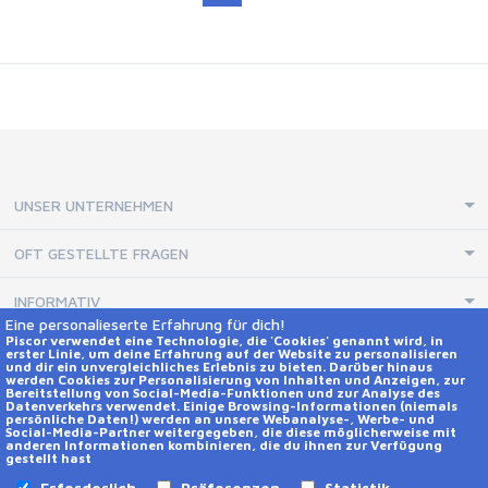
UNSER UNTERNEHMEN
OFT GESTELLTE FRAGEN
INFORMATIV
Eine personalieserte Erfahrung für dich!
Piscor verwendet eine Technologie, die 'Cookies' genannt wird, in
erster Linie, um deine Erfahrung auf der Website zu personalisieren
KONTAKTE UND SOCIAL NETWORKS
und dir ein unvergleichliches Erlebnis zu bieten. Darüber hinaus
werden Cookies zur Personalisierung von Inhalten und Anzeigen, zur
Hilfe
Bereitstellung von Social-Media-Funktionen und zur Analyse des
Datenverkehrs verwendet. Einige Browsing-Informationen (niemals
persönliche Daten!) werden an unsere Webanalyse-, Werbe- und
Social-Media-Partner weitergegeben, die diese möglicherweise mit
Kontakte
anderen Informationen kombinieren, die du ihnen zur Verfügung
gestellt hast
Erforderlich
Präferenzen
Statistik