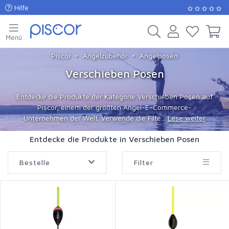
Hilfe
Menü
Piscor
Angelzubehör
Angelposen
Verschieben Posen
Entdecke die Produkte der Kategorie Verschieben Posen auf
Piscor, einem der größten Angel-E-Commerce-
Unternehmen der Welt. Verwende die Filte...
Lese weiter
Entdecke die Produkte in Verschieben Posen
Bestelle
Filter