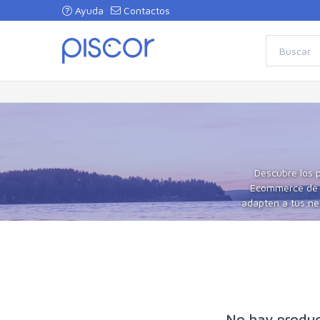
Ayuda
Contactos
Descubre los 
Ecommerce de Pe
adapten a tus nec
No hay produc