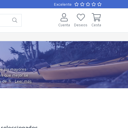
Excelente
Cuenta
Deseos
Cesta
de los mayores
tos que mejor se
de Tr...
Leer más
 seleccionados