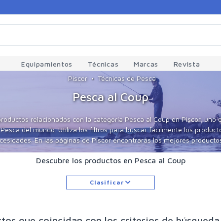
Equipamientos
Técnicas
Marcas
Revista
Piscor
Técnicas de Pesca
Pesca al Coup
productos relacionados con la categoría Pesca al Coup en Piscor, uno 
sca del mundo. Utiliza los filtros para buscar fácilmente los produc
esidades. En las páginas de Piscor encontrarás los mejores productos 
Descubre los productos en Pesca al Coup
Clasificar
tos que coincidan con los criterios de búsqueda