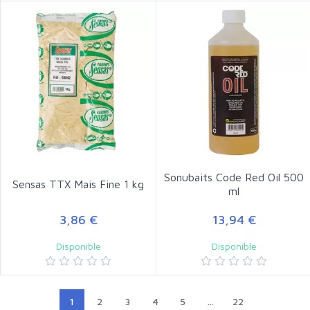
Sonubaits Code Red Oil 500
Sensas TTX Mais Fine 1 kg
ml
3,86 €
13,94 €
Disponible
Disponible
1
2
3
4
5
...
22