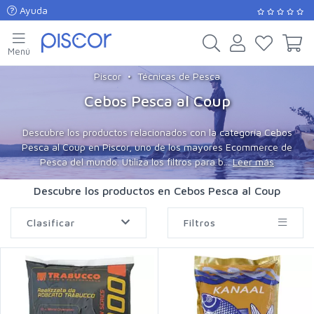
Ayuda
Menú
Piscor
Técnicas de Pesca
Cebos Pesca al Coup
Descubre los productos relacionados con la categoría Cebos
Pesca al Coup en Piscor, uno de los mayores Ecommerce de
Pesca del mundo. Utiliza los filtros para b...
Leer más
Descubre los productos en Cebos Pesca al Coup
Clasificar
Filtros