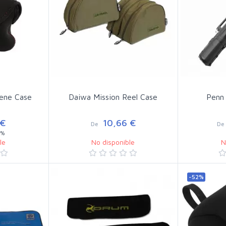
ene Case
Daiwa Mission Reel Case
Penn 
 €
10,66 €
De
De
9%
le
No disponible
N
-52%