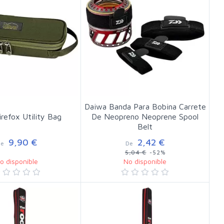
Daiwa Banda Para Bobina Carrete
irefox Utility Bag
De Neopreno Neoprene Spool
Belt
9,90 €
2,42 €
De
De
5,04 €
-52%
o disponible
No disponible