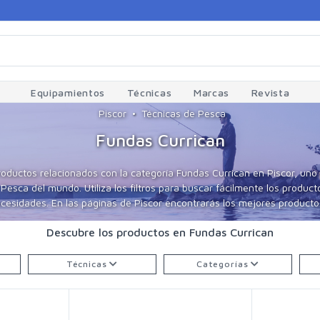
Equipamientos
Técnicas
Marcas
Revista
Piscor
Técnicas de Pesca
Fundas Currican
roductos relacionados con la categoría Fundas Currican en Piscor, uno
sca del mundo. Utiliza los filtros para buscar fácilmente los produc
cesidades. En las páginas de Piscor encontrarás los mejores productos
Descubre los productos en Fundas Currican
Técnicas
Categorías