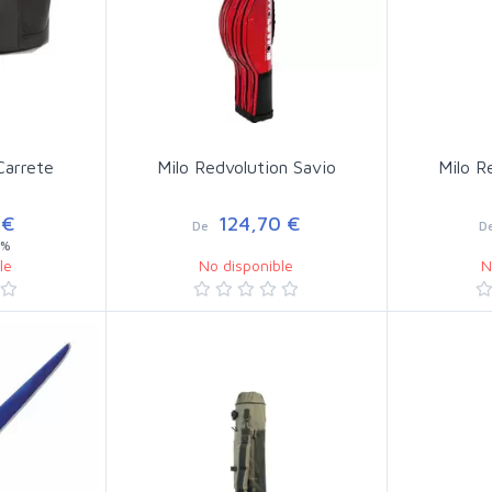
Carrete
Milo Redvolution Savio
Milo R
 €
124,70 €
De
D
2%
le
No disponible
N