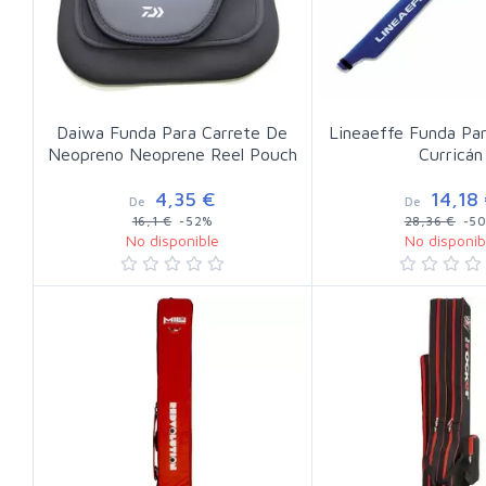
Daiwa Funda Para Carrete De
Lineaeffe Funda Pa
Neopreno Neoprene Reel Pouch
Curricán
4,35 €
14,18
De
De
16,1 €
-52%
28,36 €
-5
No disponible
No disponib