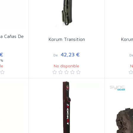
ra Cañas De
Korum Transition
Korum
 €
42,23 €
De
D
0%
le
No disponible
N