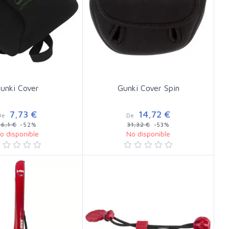
unki Cover
Gunki Cover Spin
7,73 €
14,72 €
De
De
16,1 €
-52%
31,32 €
-53%
o disponible
No disponible