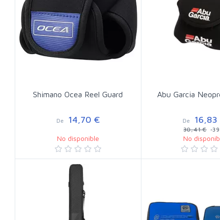
Shimano Ocea Reel Guard
Abu Garcia Neopr
14,70 €
16,83
De
De
30,41 €
-3
No disponible
No disponib