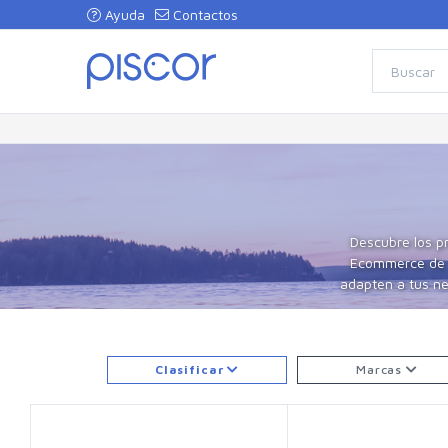
Ayuda
Contactos
Descubre los p
Ecommerce de Pe
adapten a tus ne
Clasificar
Marcas