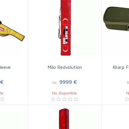
leeve
Milo Redvolution
Kkarp F
 €
9999 €
De
le
No disponible
N