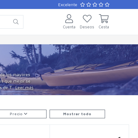
Excelente
Cuenta
Deseos
Cesta
 de los mayores
tos que mejor se
 de T...
Leer más
Precio
Mostrar todo