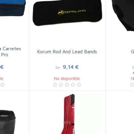
a Carretes
Korum Rod And Lead Bands
G
 Pro
 €
9,14 €
De
le
No disponible
N