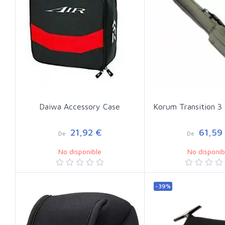
Daiwa Accessory Case
Korum Transition 3 
21,92 €
61,59
De
De
No disponible
No disponib
-39%