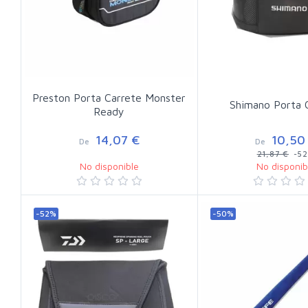
Preston Porta Carrete Monster
Shimano Porta 
Ready
14,07 €
10,50
De
De
21,87 €
-5
No disponible
No disponib
-52%
-50%