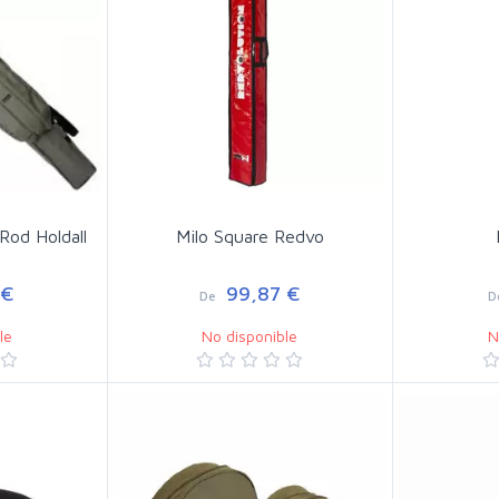
Rod Holdall
Milo Square Redvo
 €
99,87 €
De
D
le
No disponible
N