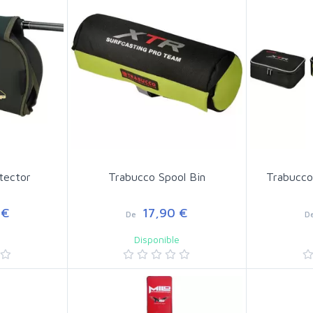
tector
Trabucco Spool Bin
Trabucco
 €
17,90 €
De
D
e
Disponible