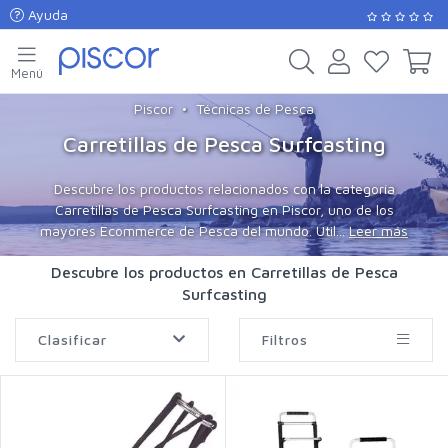
Ayuda
Menú
Piscor
Técnicas de Pesca
Carretillas de Pesca Surfcasting
Descubre los productos relacionados con la categoría
Carretillas de Pesca Surfcasting en Piscor, uno de los
mayores Ecommerce de Pesca del mundo. Util...
Leer más
Descubre los productos en Carretillas de Pesca
Surfcasting
Clasificar
Filtros