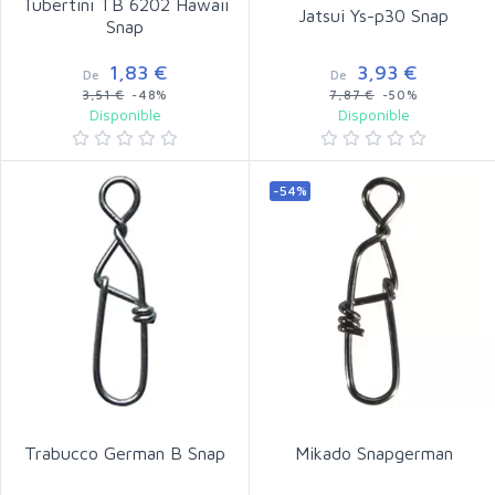
Tubertini TB 6202 Hawaii
Jatsui Ys-p30 Snap
Snap
1,83 €
3,93 €
De
De
3,51 €
-48%
7,87 €
-50%
Disponible
Disponible
-54%
Trabucco German B Snap
Mikado Snapgerman