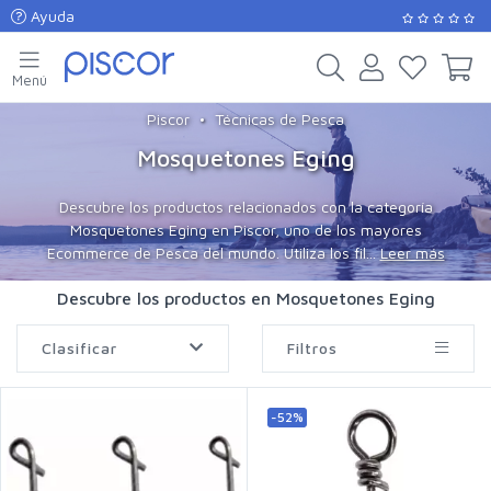
Ayuda
Menú
Piscor
Técnicas de Pesca
Mosquetones Eging
Descubre los productos relacionados con la categoría
Mosquetones Eging en Piscor, uno de los mayores
Ecommerce de Pesca del mundo. Utiliza los fil...
Leer más
Descubre los productos en Mosquetones Eging
Clasificar
Filtros
-52%