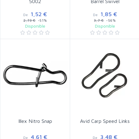
5002
Barrel Swivel
1,52 €
1,85 €
De
De
2,73 €
-51%
3,7 €
-56%
Disponible
Disponible
Illex Nitro Snap
Avid Carp Speed Links
4,61 €
3,48 €
De
De