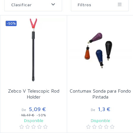
Clasificar
Filtros
-50%
Zebco V Telescopic Rod
Contumax Sonda para Fondo
Holder
Pintada
5,09 €
1,3 €
De
De
10,17 €
-50%
Disponible
Disponible