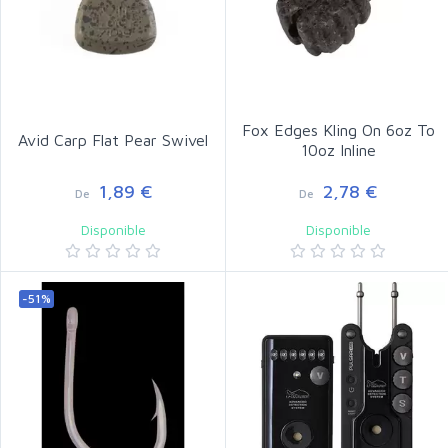
Fox Edges Kling On 6oz To
Avid Carp Flat Pear Swivel
10oz Inline
1,89 €
2,78 €
De
De
Disponible
Disponible
-51%