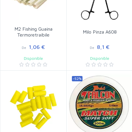
M2 Fishing Guaina
Milo Pinza A608
Termoretraibile
1,06 €
8,1 €
De
De
Disponible
Disponible
-52%