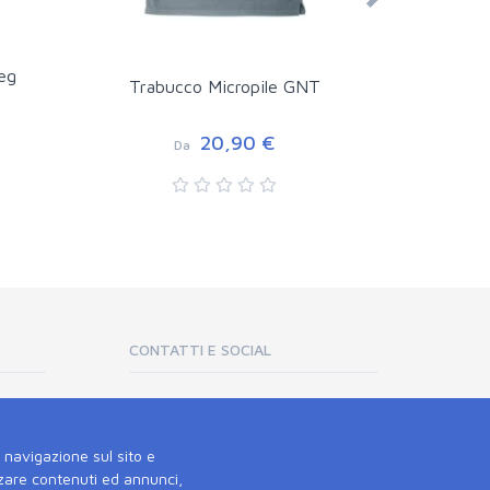
eg
Trabucco 
Trabucco Micropile GNT
20,90 €
Da
D
CONTATTI E SOCIAL
Aiuto
ita
Contatti
i navigazione sul sito e
zzare contenuti ed annunci,