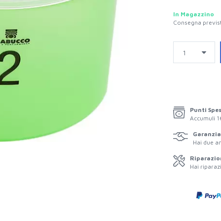
In Magazzino
Consegna previst
Punti Spe
Accumuli
1
Garanzia 
Hai due an
Riparazio
Hai riparaz