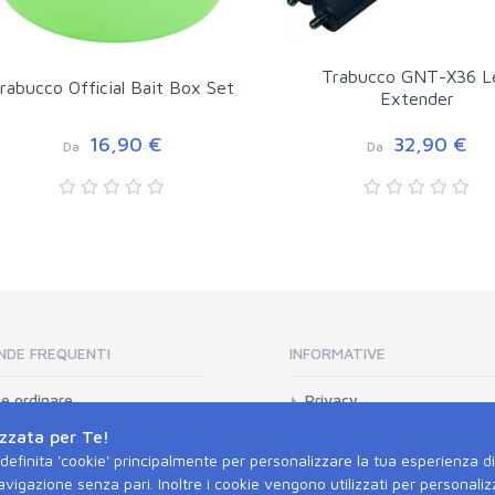
Trabucco GNT-X36 L
rabucco Official Bait Box Set
Extender
16,90 €
32,90 €
Da
Da
DE FREQUENTI
INFORMATIVE
e ordinare
Privacy
amenti
Cookie
zzata per Te!
izioni
Condizioni generali di vend
a definita 'cookie' principalmente per personalizzare la tua esperienza d
avigazione senza pari. Inoltre i cookie vengono utilizzati per personali
è il mio ordine
Recesso