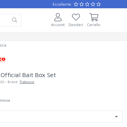
Eccellente
Account
Desideri
Carrello
esca
Official Bait Box Set
120
- Brand:
Trabucco
Inclusa