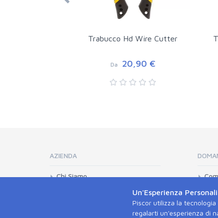
Trabucco Hd Wire Cutter
T
20,90 €
Da
AZIENDA
DOMAN
Chi Siamo
Com
Dati Aziendali
Pag
Un'Esperienza Personali
Offerte di Lavoro
Sped
Piscor utilizza la tecnologi
regalarti un'esperienza di n
Marketing e Ufficio Stampa
Dov'